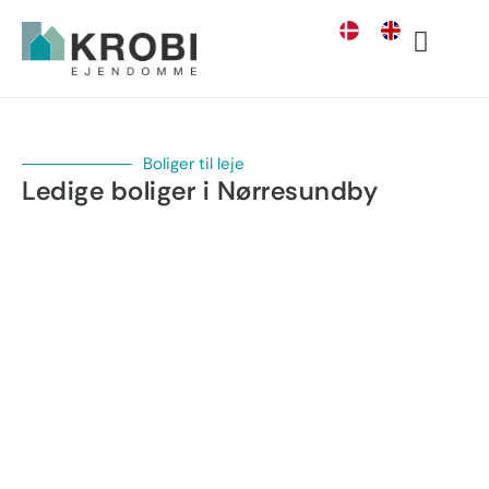
Kontorfællesskabet Hinnerup
Boliger til leje
Ledige boliger i Nørresundby