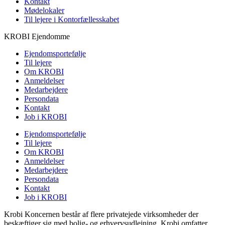
Kontakt
Mødelokaler
Til lejere i Kontorfællesskabet
KROBI Ejendomme
Ejendomsportefølje
Til lejere
Om KROBI
Anmeldelser
Medarbejdere
Persondata
Kontakt
Job i KROBI
Ejendomsportefølje
Til lejere
Om KROBI
Anmeldelser
Medarbejdere
Persondata
Kontakt
Job i KROBI
Krobi Koncernen består af flere privatejede virksomheder der
beskæftiger sig med bolig- og erhvervsudlejning. Krobi omfatter