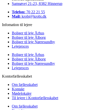
Samsøvej 21-23, 8382 Hinnerup
Telefon:
70 22 21 55
Mail:
krobi@krobi.dk
Infomation til lejere
Boliger til leje Århus
Boliger til leje Ålborg
Boliger til leje Nørresundby
Lejeproces
Boliger til leje Århus
Boliger til leje Ålborg
Boliger til leje Nørresundby
Lejeproces
Kontorfællesskabet
Om fællesskabet
Kontakt
Mødelokaler
Til lejere i Kontorfællesskabet
Om fællesskabet