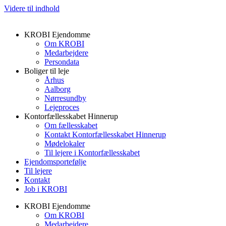
Videre til indhold
KROBI Ejendomme
Om KROBI
Medarbejdere
Persondata
Boliger til leje
Århus
Aalborg
Nørresundby
Lejeproces
Kontorfællesskabet Hinnerup
Om fællesskabet
Kontakt Kontorfællesskabet Hinnerup
Mødelokaler
Til lejere i Kontorfællesskabet
Ejendomsportefølje
Til lejere
Kontakt
Job i KROBI
KROBI Ejendomme
Om KROBI
Medarbejdere